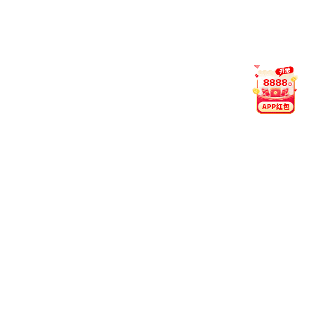
极速推送
从比分变动到红黄牌事件，九游网·官方端网站登
录入口-九游(中国)都能第一时间知晓。
高清直播
提供清晰流畅的视频与图文直播，满足不同场景
观赛需求。