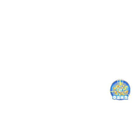
数据安全 全方位防护
在九游在线登陆官网平台，数据防护不仅是底层机制，
更是平台运营的基本责任。我们从用户访问到操作全流
程建立安全通道，有效防范多类潜在风险。
多重加密策略，防止数据泄露
AI 风控引擎，监测账户异常行为
九游网·官方端网站登录入口-九游(中国)支持跨设备
安全同步，增强访问防护