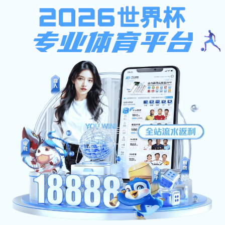
注册入口
移动端九游在线登陆官网，畅享体育直
播体验
覆盖全球热门赛事，集成实时比分、互动社区、深度数据分
析等核心功能
App Store 下载
Google Play 获取