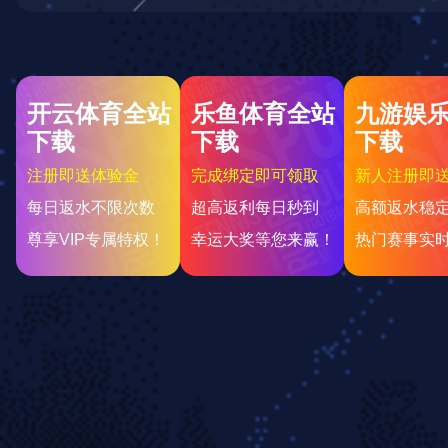
性，他的缺席不仅影响到球队的战术布局
队士气的提升作用。然后，文章还会关注
后，我们将总结这些因素如何共同影响球
1、东契奇的重要性
东契奇无疑是当今篮球界最耀眼的新星之
防线，同时具备极高的传球视野，这使得
他的存在让队友们能够更轻松地发挥，因
机会。因此，在他缺席的时候，球队在进
此外，东契奇作为球队核心，其比赛经验
时尤为重要。而一旦他不在场上，年轻球
2、领导能力与士气提升