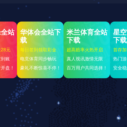
，还会对其他球员的表现和心理状态产生直接影响。其次，我们
八村塁自己在这种情况下需要承担的责任与角色变化，以及如何
队在关键比赛中的表现，以期为读者提供一个全面而深入的视角
一，他不仅仅是一名出色的得分手，更是一位全能型球员。在场
他成为整个球队进攻体系中不可或缺的一环。
为每一次进攻都可以围绕着他展开。不论是外线投篮还是突破上
攻端往往显得缺乏默契和威胁。
和战术理解也为年轻球员提供了重要借鉴。他常常能够在关键时
员就需要迅速成长，以弥补这种领导力上的不足。