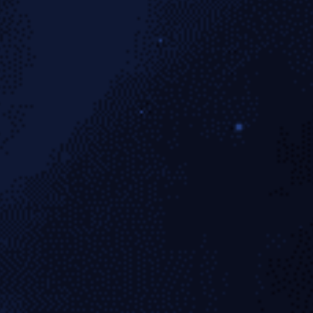
切尔西内部讨论决定在转
称号出场时...
切尔西足球俱乐部近年来在英超
2026-06-30