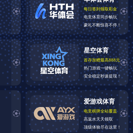
，文章分析了东契奇作为球队核心的重要