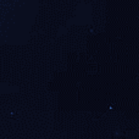
会窗口寻找新中
联赛中经历了起伏，尤其是在防线方面...