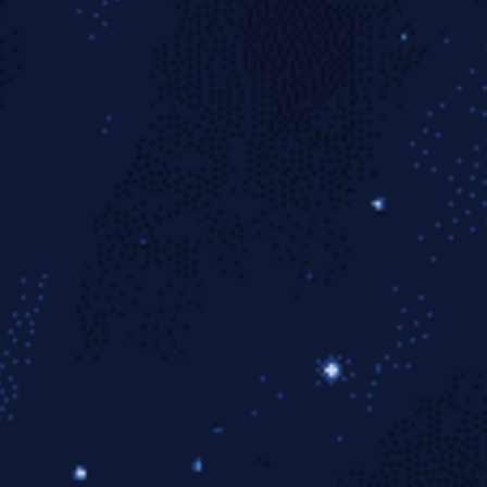
领导能力同样不可忽视。他通过积极沟通和鼓励队友，不断激发
，使得整个团队充满斗志。
受到影响。一些年轻球员可能因为缺乏信心而无法正常发挥，而
态，以帮助团队克服困境。
袖不仅能帮助团队稳定情绪，还能引导大家找到合适的方法去应
致命打击。
临着新的挑战与机遇。他必须承担起更多责任，包括组织进攻和
长的重要一步。
会，不再依赖于东契奇来创造空间。这意味着他要更积极地参与
防守水平，以便更好地限制对手，从而减轻其他队友负担。