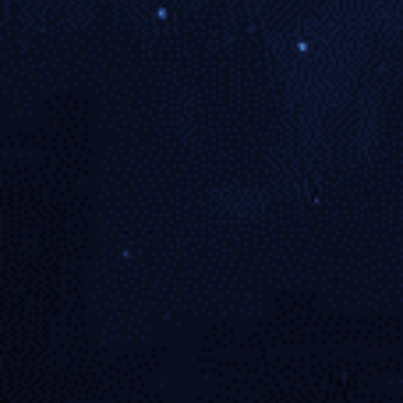
美媒盘点可能告别赛场的球员詹姆斯乐福
近年来，随着职业体育的竞争愈演愈烈，许多优秀运动
2026-07-05
雄鹿队将裁掉前锋皮特南斯上赛季表现平
在近期的NBA转会动态中，雄鹿队宣布将裁掉前锋皮特
2026-07-16