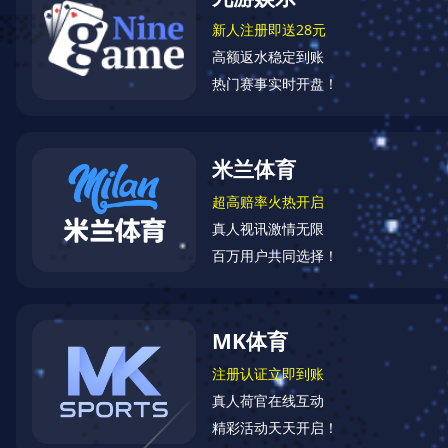
八村塁谈东契奇缺席对球
2026-06-22 19:09
54 次阅读
首页
/
体育焦点
本文将深入探讨八村塁对东契奇缺席所带