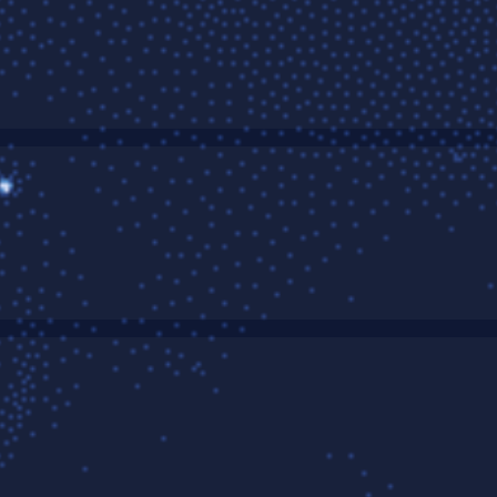
队影响面对强敌时更显重要性
来的球队影响，特别是在面对强敌时这一问题的重大意义。首先