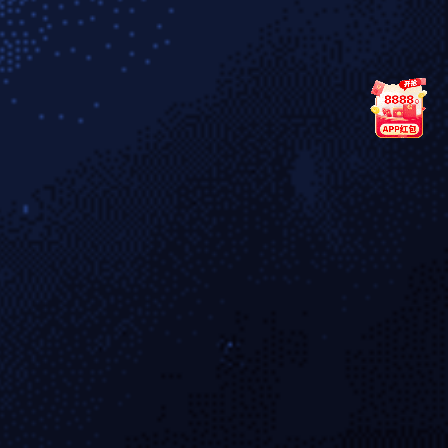
们期待他们在未来赛事中的精彩表现！
下一篇：
名宿呼吁曼联正式任命卡里克为主